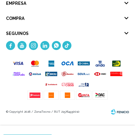
EMPRESA
COMPRA
SEGUINOS





© Copyright 2026 / ZonaTecno / RUT 215764930010