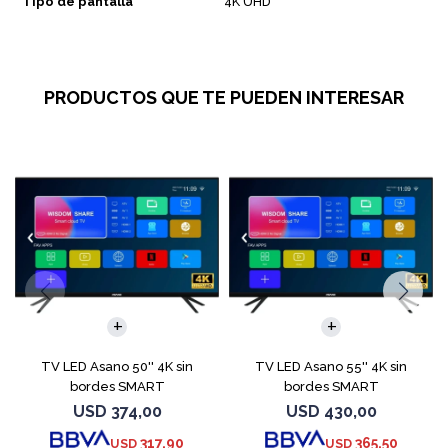
Tipo de pantalla
4K UHD
PRODUCTOS QUE TE PUEDEN INTERESAR
TV LED Asano 50'' 4K sin
TV LED Asano 55'' 4K sin
bordes SMART
bordes SMART
USD
374,00
USD
430,00
317,90
365,50
USD
USD