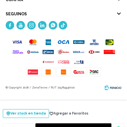
SEGUINOS





© Copyright 2026 / ZonaTecno / RUT 215764930010
Ver stock en tienda
Fenicio