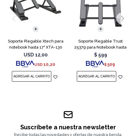
Soporte Plegable Xtech para
Soporte Plegable Trust
notebook hasta 17" XTA-130
25379 para Notebook hasta
17"
USD
12,00
$
599
10,20
509
USD
$
Suscríbete a nuestra newsletter
Recibe todas las novedades y ofertas de nuestra tienda.