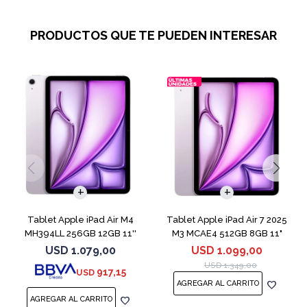
PRODUCTOS QUE TE PUEDEN INTERESAR
Tablet Apple iPad Air M4
Tablet Apple iPad Air 7 2025
MH394LL 256GB 12GB 11''
M3 MCAE4 512GB 8GB 11"
Purple
Purple
USD
1.079,00
USD
1.099,00
USD
1.349,00
917,15
USD