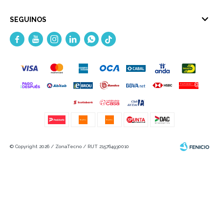
SEGUINOS





© Copyright 2026 / ZonaTecno / RUT 215764930010
Fenicio