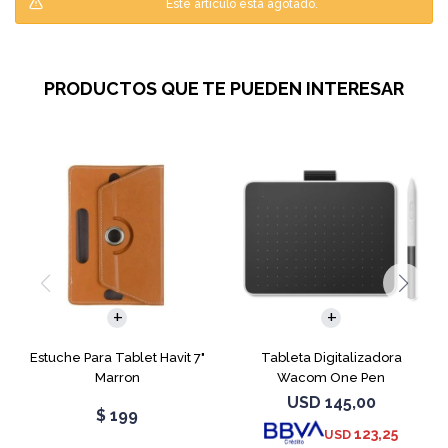
Este artículo está agotado.
PRODUCTOS QUE TE PUEDEN INTERESAR
Estuche Para Tablet Havit 7"
Tableta Digitalizadora
Marron
Wacom One Pen
CTC4110WLW0A
USD
145,00
$
199
123,25
USD