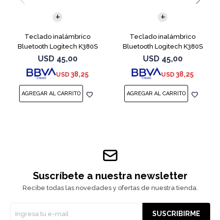
Teclado inalámbrico
Teclado inalámbrico
Bluetooth Logitech K380S
Bluetooth Logitech K380S
Keys 2 Rosa
Keys 2 Negro
USD
45,00
USD
45,00
38,25
38,25
USD
USD
Suscríbete a nuestra newsletter
Recibe todas las novedades y ofertas de nuestra tienda.
SUSCRIBIRME