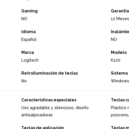
Gaming
Garantía
NO
12 Meses
Idioma
Inalámbr
Español
NO
Marca
Modelo
Logitech
K120
Retroiluminación de teclas
Sistema 
No
Windows x
Caracteristicas especiales
Teclas c
Uso agradable y silencioso, diseño
Plástico 
antisalpicaduras
poscons
Teclas de aplicación
Teclas 