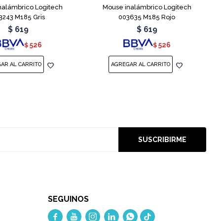
nalámbrico Logitech
Mouse inalámbrico Logitech
3243 M185 Gris
003635 M185 Rojo
$
619
$
619
526
526
$
$
SUSCRIBIRME
SEGUINOS




