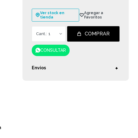
Ver stock en
tienda
COMPRAR
1
CONSULTAR
Envíos
n