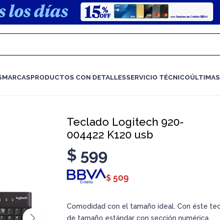
S
MARCAS
PRODUCTOS CON DETALLES
SERVICIO TÉCNICO
ÚLTIMAS
Teclado Logitech 920-
004422 K120 usb
$
599
509
$
Comodidad con el tamaño ideal. Con éste te
de tamaño estándar con sección numérica