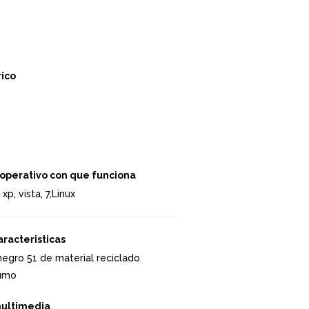
ico
operativo con que funciona
p, vista, 7,Linux
aracteristicas
negro 51 de material reciclado
umo
multimedia