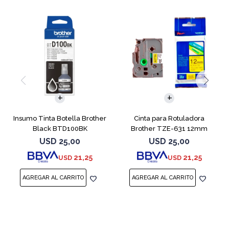
Insumo Tinta Botella Brother
Cinta para Rotuladora
Black BTD100BK
Brother TZE-631 12mm
Negro-Amarillo
USD
25,00
USD
25,00
21,25
21,25
USD
USD