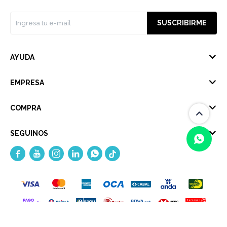
SUSCRIBIRME
AYUDA
EMPRESA
COMPRA
SEGUINOS





(0/4)