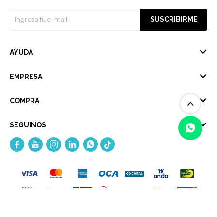
SUSCRIBIRME
AYUDA
EMPRESA
COMPRA
SEGUINOS





(0/4)