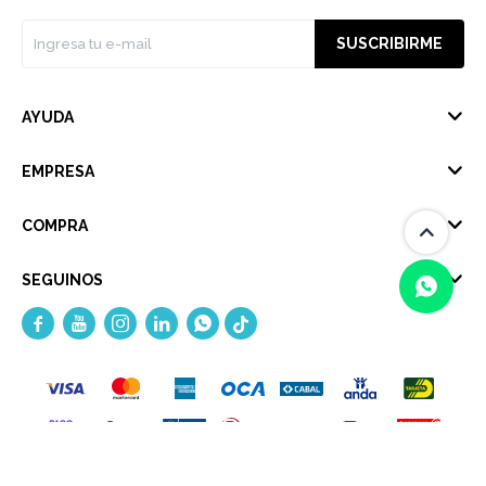
SUSCRIBIRME
AYUDA
EMPRESA
COMPRA
SEGUINOS





(0/4)