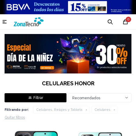
0

CELULARES HONOR
Recomendados
Filtrando por:
Celulares, Relojes y Tablets
Celulares
Quitar filtros