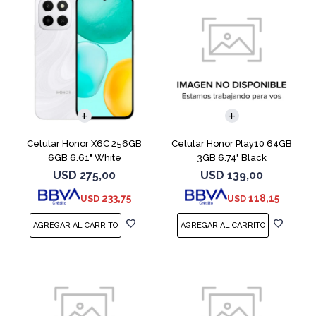
COMPARAR
COMPARAR
Celular Honor X6C 256GB
Celular Honor Play10 64GB
6GB 6.61" White
3GB 6.74" Black
USD
275,00
USD
139,00
233,75
118,15
USD
USD