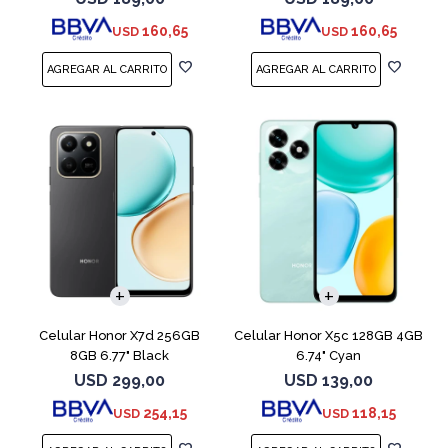
160,65
160,65
USD
USD
COMPARAR
COMPARAR
Celular Honor X7d 256GB
Celular Honor X5c 128GB 4GB
8GB 6.77" Black
6.74" Cyan
USD
299,00
USD
139,00
254,15
118,15
USD
USD