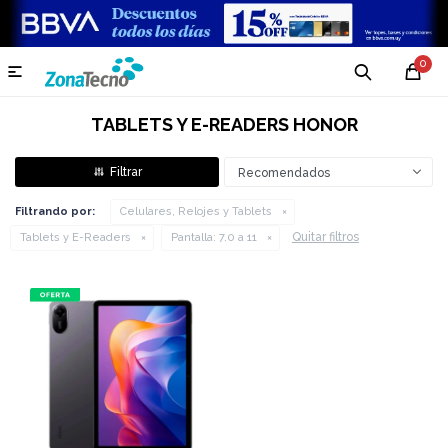
0

TABLETS Y E-READERS HONOR
Recomendados
Filtrando por:
Celulares, Relojes y Tablets
Quitar filtros
Tablets y E-Readers
Pantalla:
7.0 a 11