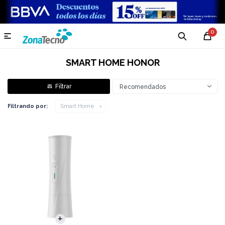
0

SMART HOME HONOR
Recomendados
Filtrando por:
Smart Home