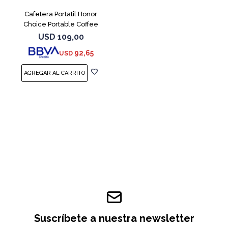
Cafetera Portatil Honor
Choice Portable Coffee
Machine White
USD
109,00
92,65
USD
Suscríbete a nuestra newsletter