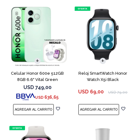
COMPARAR
Celular Honor 600e 512GB
Reloj SmartWatch Honor
8GB 6.6" Vital Green
Watch X5i Black
USD
749,00
USD
69,00
USD
79,00
636,65
USD