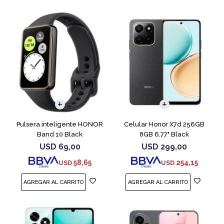
COMPARAR
Pulsera inteligente HONOR
Celular Honor X7d 256GB
Band 10 Black
8GB 6.77" Black
USD
69,00
USD
299,00
58,65
254,15
USD
USD