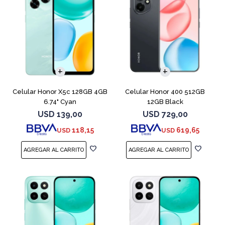
COMPARAR
COMPARAR
Celular Honor X5c 128GB 4GB
Celular Honor 400 512GB
6.74" Cyan
12GB Black
USD
139,00
USD
729,00
118,15
619,65
USD
USD