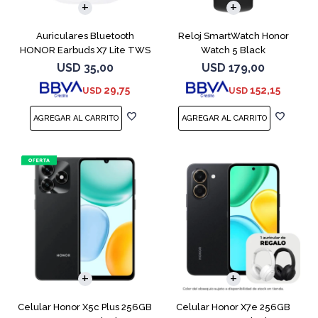
Auriculares Bluetooth
Reloj SmartWatch Honor
HONOR Earbuds X7 Lite TWS
Watch 5 Black
White
USD
35,00
USD
179,00
29,75
152,15
USD
USD
COMPARAR
COMPARAR
Celular Honor X5c Plus 256GB
Celular Honor X7e 256GB