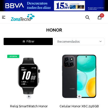
0

HONOR
Recomendados
COMPARAR
Reloj SmartWatch Honor
Celular Honor X6C 256GB