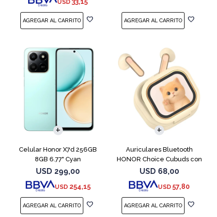
33,15
USD
COMPARAR
Celular Honor X7d 256GB
Auriculares Bluetooth
8GB 6.77" Cyan
HONOR Choice Cubuds con
Pantalla Beige
USD
299,00
USD
68,00
254,15
57,80
USD
USD