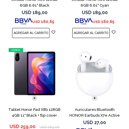
6GB 6.61" Black
6GB 6.61" Cyan
USD
189,00
USD
189,00
160,65
160,65
USD
USD
Tablet Honor Pad X8b 128GB
Auriculares Bluetooth
4GB 11" Black + flip cover
HONOR Earbuds X7e Active
TWS White
USD
27,00
USD
259,00
USD
269,00