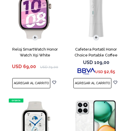
Reloj SmartWatch Honor
Cafetera Portatil Honor
Watch X5i White
Choice Portable Coffee
Machine White
USD
109,00
USD
69,00
USD
79,00
92,65
USD