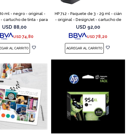
80 ml - negro - original -
HP 712 - Paquete de 3 - 29 ml - cián
- cartucho de tinta - para
- original - DesignJet - cartucho de
 Studio, T210, T230, T250,
tinta - para DesignJet Studio, T210,
USD
88,00
USD
92,00
T630, T650
T230, T250, T630,
74,80
78,20
USD
USD