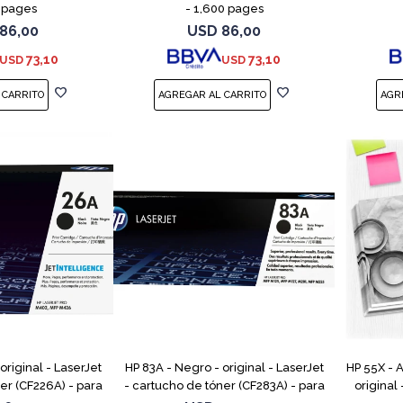
 pages
- 1,600 pages
86,00
USD
86,00
73,10
73,10
USD
USD
original - LaserJet
HP 83A - Negro - original - LaserJet
HP 55X - 
er (CF226A) - para
- cartucho de tóner (CF283A) - para
original