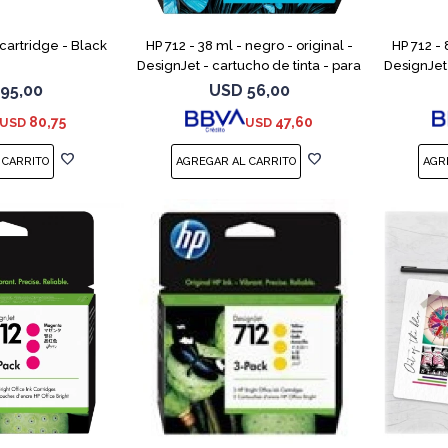
 cartridge - Black
HP 712 - 38 ml - negro - original -
HP 712 - 
DesignJet - cartucho de tinta - para
DesignJet 
DesignJet Studio, T210, T230, T250,
DesignJet
95,00
USD
56,00
T630, T650
80,75
47,60
USD
USD