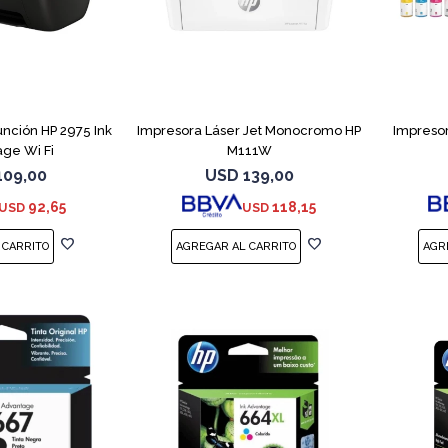
unción HP 2975 Ink
Impresora Láser Jet Monocromo HP
Impresor
ge Wi Fi
M111W
109,00
USD
139,00
92,65
118,15
USD
USD