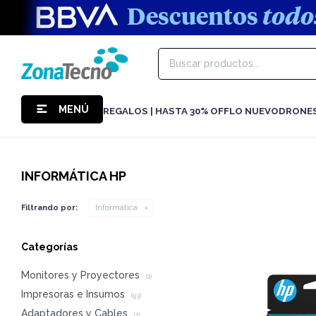
MENÚ
REGALOS | HASTA 30% OFF
LO NUEVO
DRONE
INFORMÁTICA HP
Filtrando por:
Informática
Categorías
Monitores y Proyectores
(1)
Impresoras e Insumos
(93)
Adaptadores y Cables
(1)