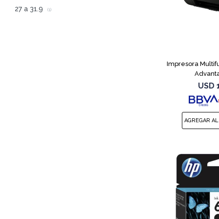
27 a 31.9
(1)
Impresora Multif
Advanta
USD