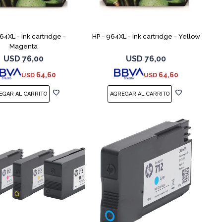
64XL - Ink cartridge -
HP - 964XL - Ink cartridge - Yellow
Magenta
USD
76,00
USD
76,00
64,60
64,60
USD
USD