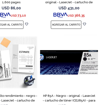
1,600 pages
original - LaserJet - cartucho de
tóner (CF226X) - para LaserJet Pro
USD
86,00
USD
431,00
M402, MFP M426
73,10
366,35
USD
USD
Alto rendimiento - negro -
HP 85A - Negro - original - LaserJet
 - LaserJet - cartucho de
- cartucho de tóner (CE285A) - para