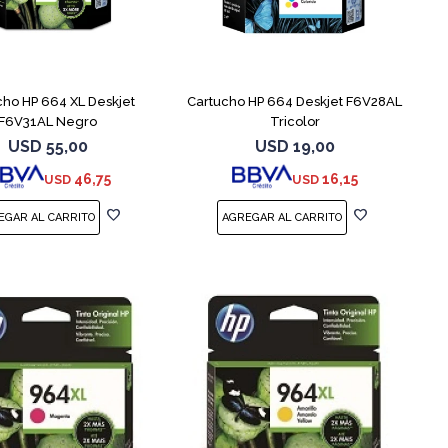
cho HP 664 XL Deskjet
Cartucho HP 664 Deskjet F6V28AL
F6V31AL Negro
Tricolor
USD
55,00
USD
19,00
46,75
16,15
USD
USD