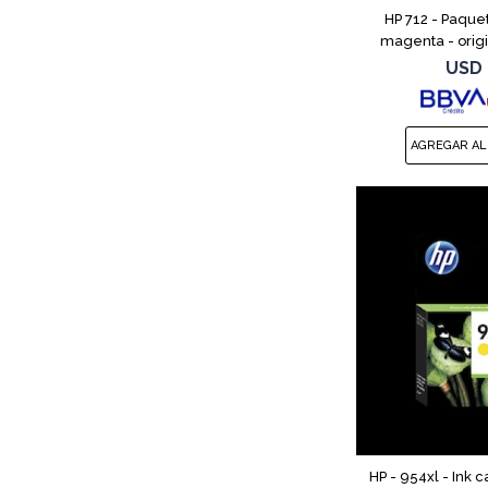
HP 712 - Paquet
magenta - origi
cartucho de tint
USD
Studio, T210,
HP - 954xl - Ink c