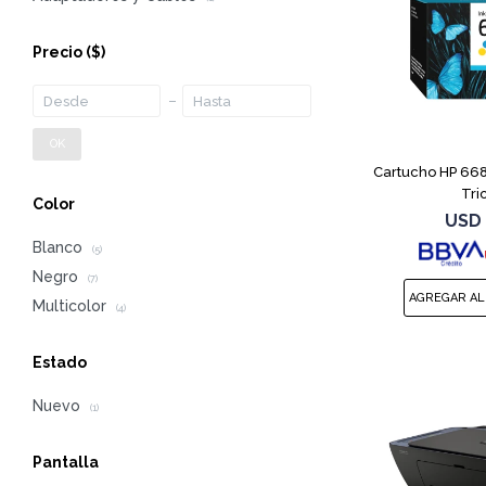
Precio
($)
OK
Cartucho HP 668
Tri
Color
USD
Blanco
(5)
Negro
(7)
Multicolor
(4)
Estado
Nuevo
(1)
Pantalla