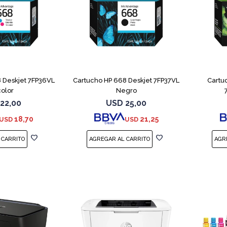
 Deskjet 7FP36VL
Cartucho HP 668 Deskjet 7FP37VL
Cartu
color
Negro
22,00
USD
25,00
18,70
21,25
USD
USD