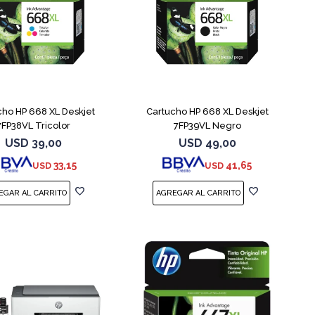
cho HP 668 XL Deskjet
Cartucho HP 668 XL Deskjet
7FP38VL Tricolor
7FP39VL Negro
USD
39,00
USD
49,00
33,15
41,65
USD
USD