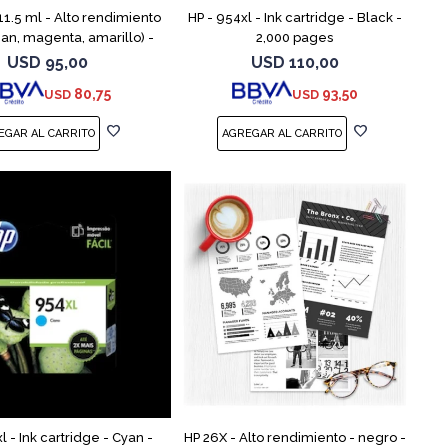
11.5 ml - Alto rendimiento
HP - 954xl - Ink cartridge - Black -
cian, magenta, amarillo) -
2,000 pages
- cartucho de tinta - para
USD
95,00
USD
110,00
VY 55XX, 56XX, 76
80,75
93,50
USD
USD
l - Ink cartridge - Cyan -
HP 26X - Alto rendimiento - negro -