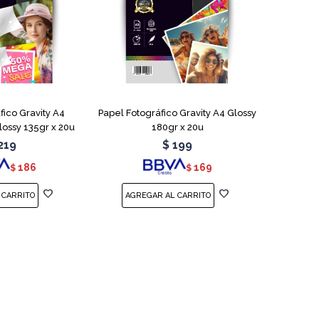
fico Gravity A4
Papel Fotográfico Gravity A4 Glossy
ossy 135gr x 20u
180gr x 20u
219
$
199
186
169
$
$