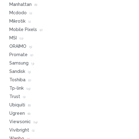
Manhattan
(6)
Mcdodo
(1)
Mikrotik
(1)
Mobile Pixels
(2)
MSI
(11)
ORAIMO
(5)
Promate
(2)
Samsung
(3)
Sandisk
(5)
Toshiba
(2)
Tp-link
(15)
Trust
(1)
Ubiquiti
(8)
Ugreen
(6)
Viewsonic
(14)
Vivibright
(1)
Wanbo