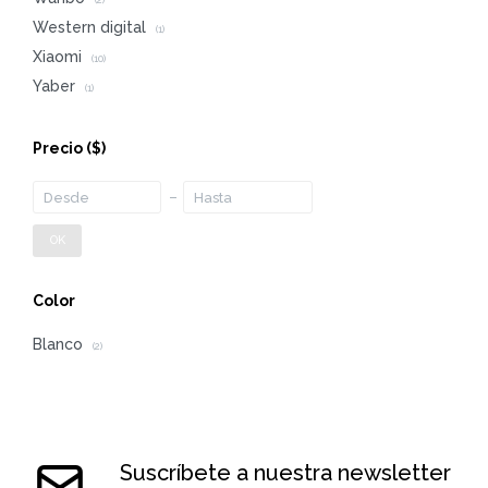
(2)
Western digital
(1)
Xiaomi
(10)
Yaber
(1)
Precio
($)
OK
Color
Blanco
(2)
Suscríbete a nuestra newsletter