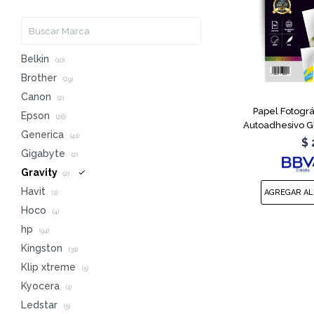
Belkin
(10)
Brother
(29)
Canon
(2)
Papel Fotográ
Epson
(26)
Autoadhesivo Gl
Generica
(41)
$
Gigabyte
(2)
Gravity
(2)
Havit
(1)
Hoco
(4)
hp
(94)
Kingston
(31)
Klip xtreme
(5)
Kyocera
(1)
Ledstar
(5)