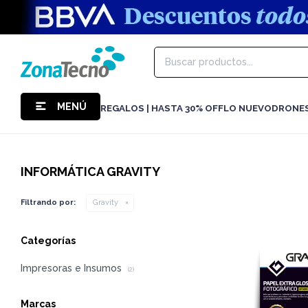
MENÚ
REGALOS | HASTA 30% OFF
LO NUEVO
DRONE
INFORMÁTICA GRAVITY
Filtrando por:
Gravity
Categorías
Impresoras e Insumos
(2)
Marcas