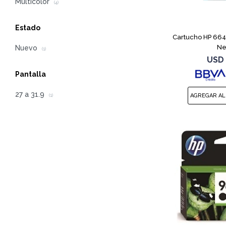
Multicolor
(4)
Estado
Cartucho HP 664
Ne
Nuevo
(1)
USD
Pantalla
27 a 31.9
(1)