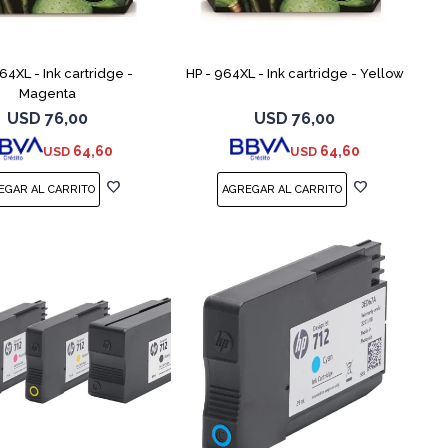
64XL - Ink cartridge -
HP - 964XL - Ink cartridge - Yellow
Magenta
USD
76,00
USD
76,00
64,60
64,60
USD
USD