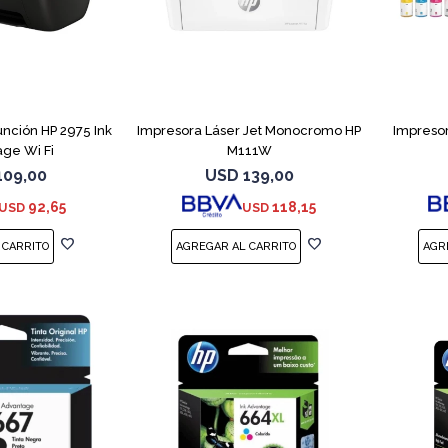
unción HP 2975 Ink
Impresora Láser Jet Monocromo HP
Impresor
ge Wi Fi
M111W
109,00
USD
139,00
92,65
118,15
USD
USD