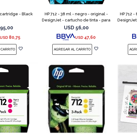
 cartridge - Black
HP 712 - 38 ml - negro - original -
HP 712 - 
DesignJet - cartucho de tinta - para
DesignJet 
DesignJet Studio, T210, T230, T250,
DesignJet
95,00
USD
56,00
T630, T650
80,75
47,60
USD
USD