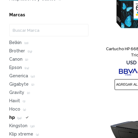
Marcas
Belkin
(10)
Cartucho HP 668
Brother
(29)
Tri
Canon
(2)
USD
Epson
(24)
Generica
(41)
Gigabyte
(2)
Gravity
(2)
Havit
(1)
Hoco
(4)
hp
(94)
Kingston
(30)
Klip xtreme
(4)