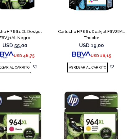
cho HP 664 XL Deskjet
Cartucho HP 664 Deskjet F6V28AL
F6V31AL Negro
Tricolor
USD
55,00
USD
19,00
46,75
16,15
USD
USD