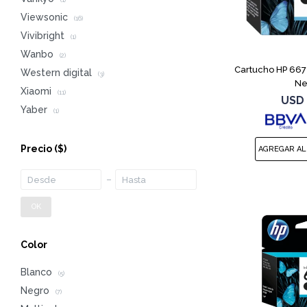
(1)
Viewsonic
(16)
Vivibright
(1)
Wanbo
(2)
Cartucho HP 667
Western digital
(3)
Ne
Xiaomi
(11)
USD
Yaber
(1)
Precio
($)
OK
Color
Blanco
(5)
Negro
(7)