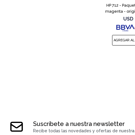
HP 712 - Paquet
magenta - origi
cartucho de tint
USD
Studio, T210,
Suscríbete a nuestra newsletter
Recibe todas las novedades y ofertas de nuestra 