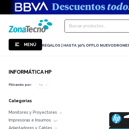
MENÚ
REGALOS | HASTA 30% OFF
LO NUEVO
DRONE
INFORMÁTICA HP
Filtrando por:
hp
Categorías
Monitores y Proyectores
(1)
Impresoras e Insumos
(92)
Adaptadores y Cables
(1)