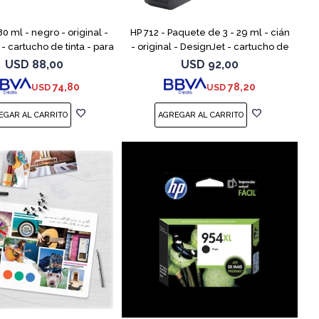
80 ml - negro - original -
HP 712 - Paquete de 3 - 29 ml - cián
- cartucho de tinta - para
- original - DesignJet - cartucho de
 Studio, T210, T230, T250,
tinta - para DesignJet Studio, T210,
USD
88,00
USD
92,00
T630, T650
T230, T250, T630,
74,80
78,20
USD
USD