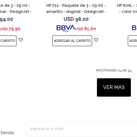
e de 3 - 29 ml -
HP 712 - Paquete de 3 - 29 ml -
HP 62XL - 
nal - DesignJet -
amarillo - original - DesignJet -
- color (
a - para DesignJet
cartucho de tinta - para DesignJet
original 
94,00
USD
96,00
 T230, T250, T6
Studio, T210, T230, T250, T
EN
79,90
81,60
USD
USD
MOSTRANDO
24
DE
94
VER MÁS
tienda.