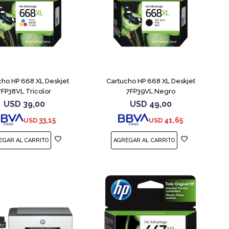
cho HP 668 XL Deskjet
Cartucho HP 668 XL Deskjet
7FP38VL Tricolor
7FP39VL Negro
USD
39,00
USD
49,00
33,15
41,65
USD
USD