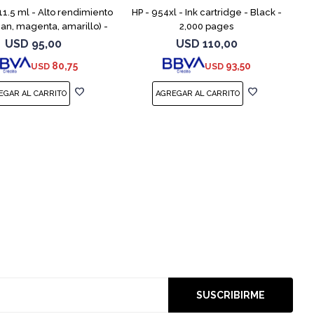
11.5 ml - Alto rendimiento
HP - 954xl - Ink cartridge - Black -
cian, magenta, amarillo) -
2,000 pages
- cartucho de tinta - para
USD
95,00
USD
110,00
VY 55XX, 56XX, 76
80,75
93,50
USD
USD
SUSCRIBIRME