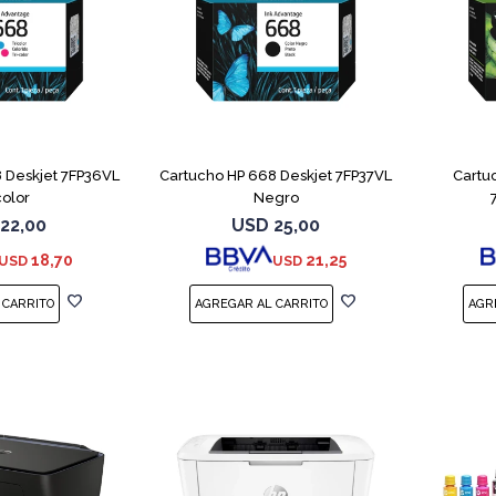
 Deskjet 7FP36VL
Cartucho HP 668 Deskjet 7FP37VL
Cartu
color
Negro
22,00
USD
25,00
18,70
21,25
USD
USD