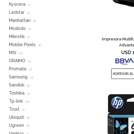
Kyocera
(1)
Ledstar
(5)
Manhattan
(6)
Mcdodo
(1)
Mikrotik
(1)
Impresora Multif
Mobile Pixels
Advanta
(2)
USD
MSI
(11)
ORAIMO
(5)
Promate
(2)
Samsung
(3)
Sandisk
(5)
Toshiba
(4)
Tp-link
(16)
Trust
(1)
Ubiquiti
(8)
Ugreen
(6)
Vankyo