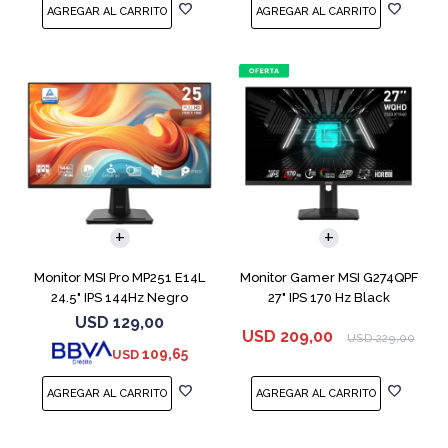
Monitor MSI Pro MP251 E14L
Monitor Gamer MSI G274QPF
24.5" IPS 144Hz Negro
27" IPS 170 Hz Black
USD
129,00
USD
209,00
USD
229,00
109,65
USD