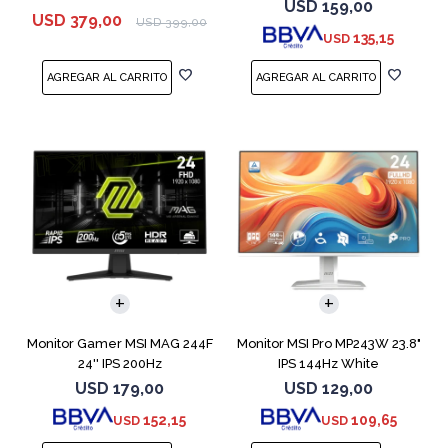
USD
159,00
USD
379,00
USD
399,00
135,15
USD
Monitor Gamer MSI MAG 244F
Monitor MSI Pro MP243W 23.8"
24'' IPS 200Hz
IPS 144Hz White
USD
179,00
USD
129,00
152,15
109,65
USD
USD