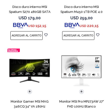
Disco duro interno MSI
Disco duro interno MSI
Spatium S270 480GB SATA
Spatium M450 1TB PCIE 4.0
2.5" SATA III
NVME M.2 V1
USD
179,00
USD
259,00
152,15
220,15
USD
USD
Monitor Gamer MSI MAG
Monitor MSI Pro MP273AW 27"
346CQ 34" VA 180Hz
FHD 100Hz Blanco