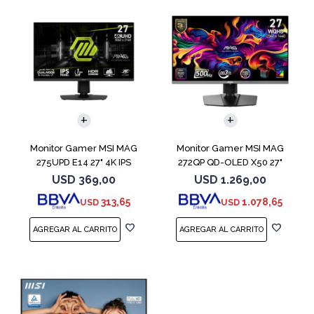
Monitor Gamer MSI MAG
Monitor Gamer MSI MAG
275UPD E14 27" 4K IPS
272QP QD-OLED X50 27"
500Hz
USD
369,00
USD
1.269,00
313,65
1.078,65
USD
USD