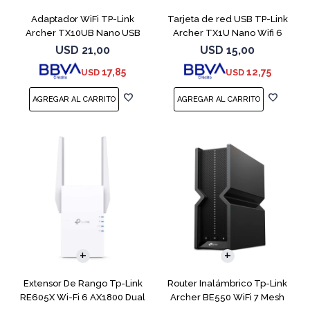
Adaptador WiFi TP-Link
Tarjeta de red USB TP-Link
Archer TX10UB Nano USB
Archer TX1U Nano Wifi 6
Bluetooh 5.3
USD
21,00
USD
15,00
17,85
12,75
USD
USD
Extensor De Rango Tp-Link
Router Inalámbrico Tp-Link
RE605X Wi-Fi 6 AX1800 Dual
Archer BE550 WiFi 7 Mesh