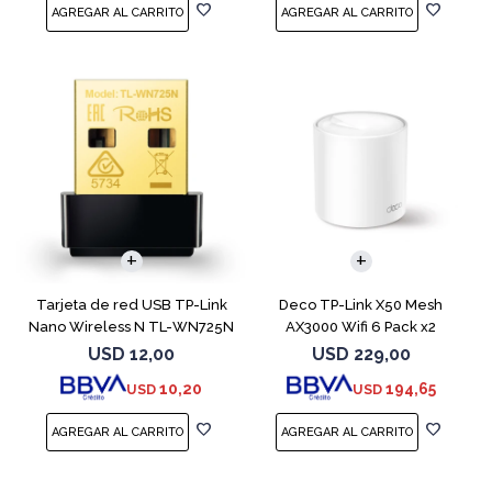
Tarjeta de red USB TP-Link
Deco TP-Link X50 Mesh
Nano Wireless N TL-WN725N
AX3000 Wifi 6 Pack x2
150mbps
USD
12,00
USD
229,00
10,20
194,65
USD
USD