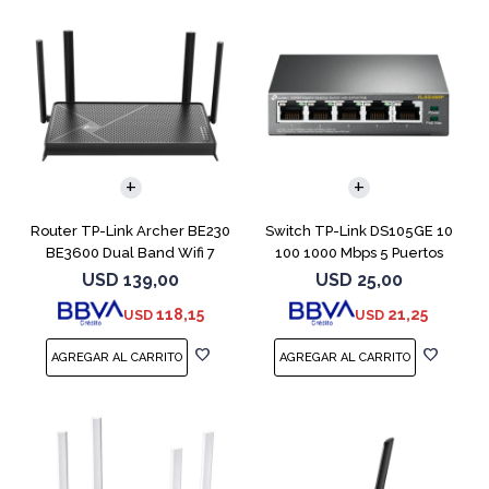
Router TP-Link Archer BE230
Switch TP-Link DS105GE 10
BE3600 Dual Band Wifi 7
100 1000 Mbps 5 Puertos
Mesh
USD
139,00
USD
25,00
118,15
21,25
USD
USD