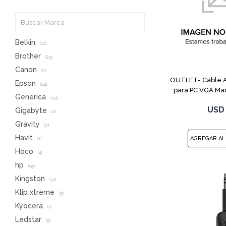
Belkin
(10)
Brother
(29)
Canon
(2)
OUTLET- Cable 
Epson
(24)
para PC VGA Ma
Generica
(43)
USD
Gigabyte
(2)
Gravity
(2)
Havit
(1)
Hoco
(4)
hp
(95)
Kingston
(31)
Klip xtreme
(5)
Kyocera
(1)
Ledstar
(5)