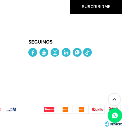
SUSCRIBIRME
SEGUINOS




