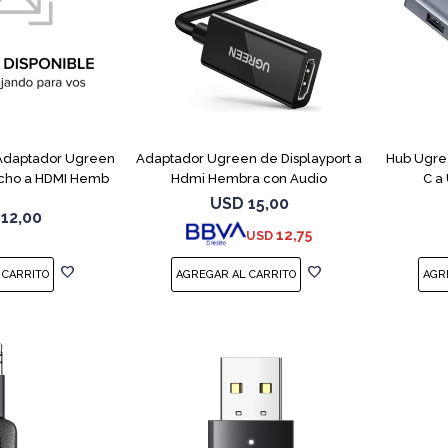
Adaptador Ugreen
Adaptador Ugreen de Displayport a
Hub Ugree
cho a HDMI Hemb
Hdmi Hembra con Audio
C a
USD
15,00
12,00
12,75
USD