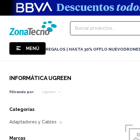
MENÚ
REGALOS | HASTA 30% OFF
LO NUEVO
DRONE
INFORMÁTICA UGREEN
Filtrando por:
Ugreen
Categorías
Adaptadores y Cables
(6)
Marcas