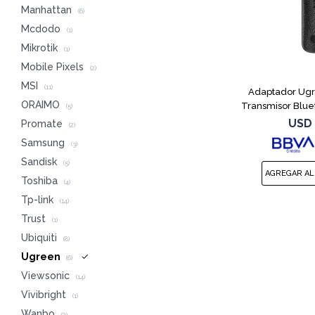
Manhattan
(6)
Mcdodo
(1)
Mikrotik
(1)
Mobile Pixels
(2)
MSI
(11)
Adaptador Ugr
ORAIMO
Transmisor Blue
(5)
USD
Promate
(2)
Samsung
(3)
Sandisk
(5)
Toshiba
(4)
Tp-link
(14)
Trust
(1)
Ubiquiti
(8)
Ugreen
(6)
Viewsonic
(14)
Vivibright
(1)
Wanbo