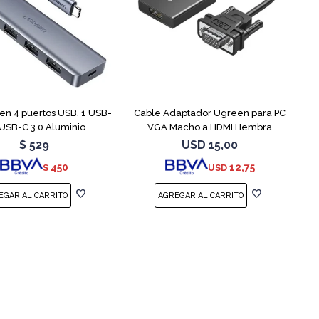
n 4 puertos USB, 1 USB-
Cable Adaptador Ugreen para PC
 USB-C 3.0 Aluminio
VGA Macho a HDMI Hembra
$
529
USD
15,00
450
12,75
$
USD