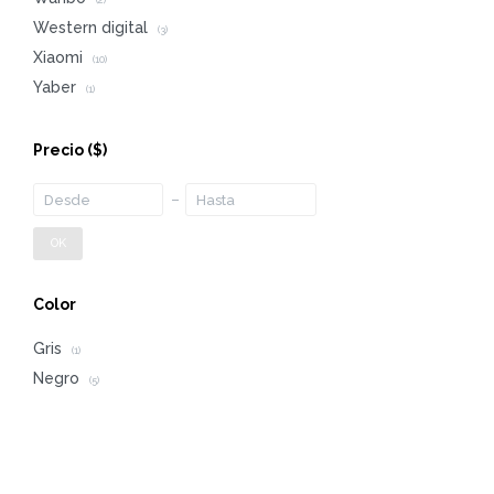
(2)
Western digital
(3)
Xiaomi
(10)
Yaber
(1)
Precio
($)
OK
Color
Gris
(1)
Negro
(5)