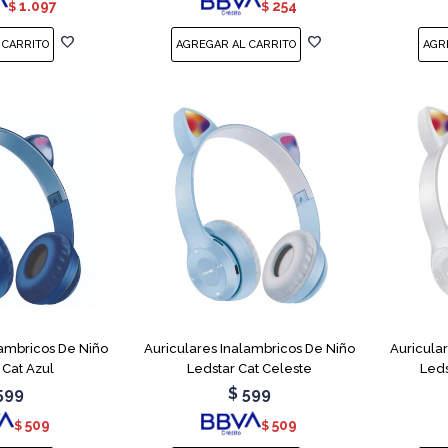
1.097
254
$
$
lambricos De Niño
Auriculares Inalambricos De Niño
Auricula
 Cat Azul
Ledstar Cat Celeste
Leds
599
$
599
509
509
$
$