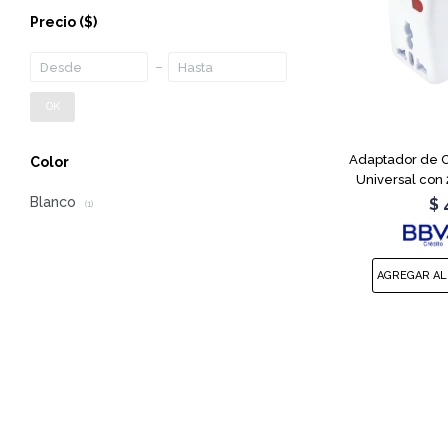
Precio
($)
OK
Adaptador de C
Color
Universal con
Blanco
$
(1)