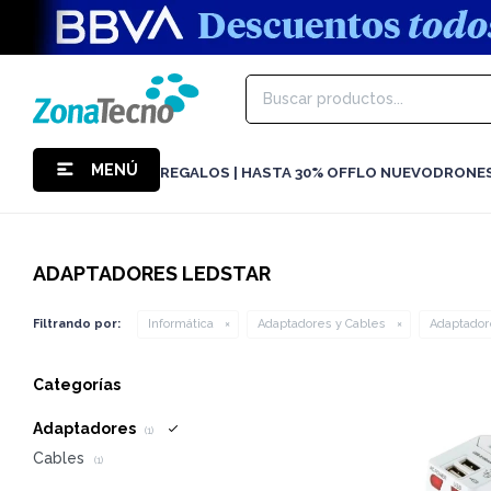
MENÚ
REGALOS | HASTA 30% OFF
LO NUEVO
DRONE
ADAPTADORES LEDSTAR
Filtrando por:
Informática
Adaptadores y Cables
Adaptador
Categorías
Adaptadores
(1)
Cables
(1)