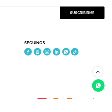
SUSCRIBIRME
SEGUINOS




