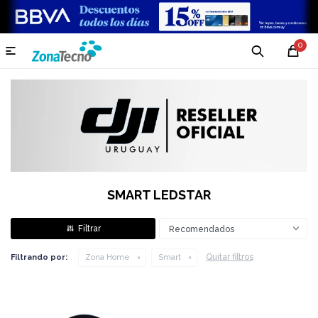
0

SMART LEDSTAR
Recomendados
Quitar filtros
Filtrando por:
Zona Home
Smart