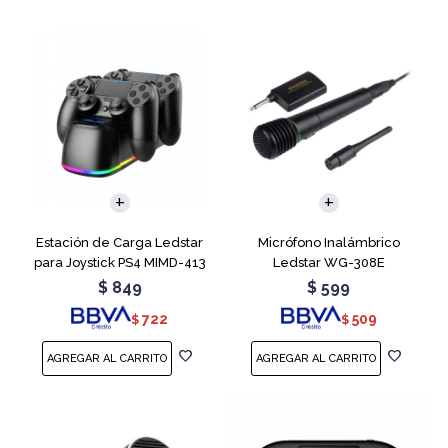
Estación de Carga Ledstar
Micrófono Inalámbrico
para Joystick PS4 MIMD-413
Ledstar WG-308E
RGB
$
849
$
599
722
509
$
$