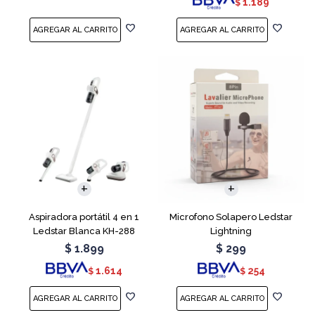
1.189
$
Aspiradora portátil 4 en 1
Microfono Solapero Ledstar
Ledstar Blanca KH-288
Lightning
$
1.899
$
299
1.614
254
$
$