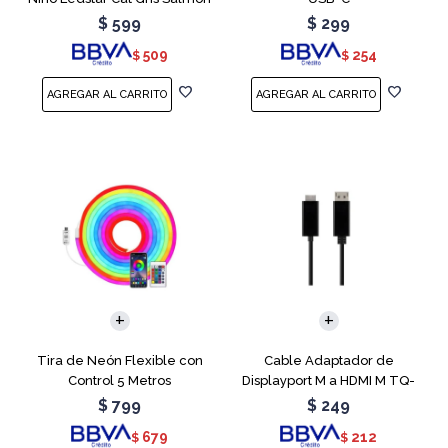
$
599
$
299
509
254
$
$
Tira de Neón Flexible con
Cable Adaptador de
Control 5 Metros
Displayport M a HDMI M TQ-
6307
$
799
$
249
679
212
$
$