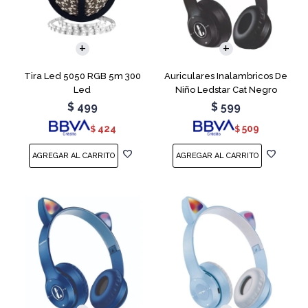
Tira Led 5050 RGB 5m 300
Auriculares Inalambricos De
Led
Niño Ledstar Cat Negro
$
499
$
599
424
509
$
$