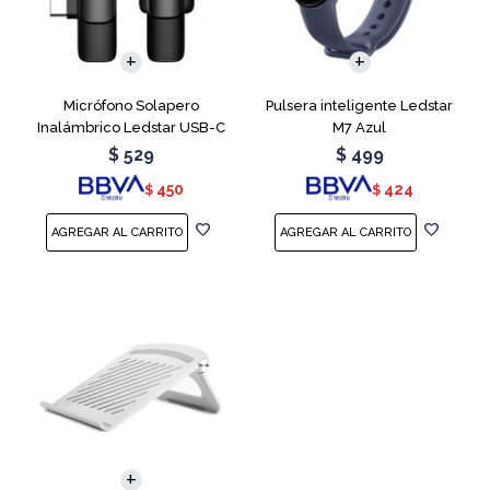
Micrófono Solapero
Pulsera inteligente Ledstar
Inalámbrico Ledstar USB-C
M7 Azul
$
529
$
499
450
424
$
$