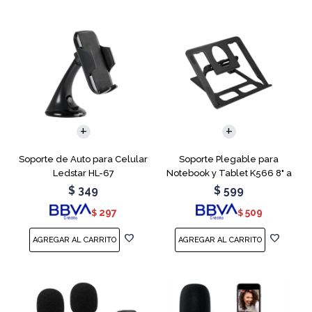
Soporte de Auto para Celular
Soporte Plegable para
Ledstar HL-67
Notebook y Tablet K566 8" a
15.6"
$
349
$
599
297
509
$
$