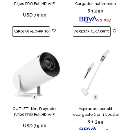
PJ300 PRO Full HD WIFI
Cargador Inalámbrico
Android 11
$
1.290
USD
79,00
1.097
$
OUTLET- Mini Proyector
Aspiradora portátil
PJ300 PRO Full HD WIFI
recargable 2 en 1 Ledstar
Android 11
SR-133
$
1.399
USD
79,00