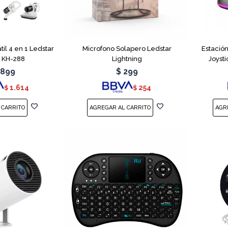
til 4 en 1 Ledstar
Microfono Solapero Ledstar
Estació
 KH-288
Lightning
Joyst
.899
$
299
1.614
254
$
$