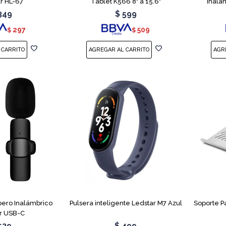
r HL-67
Tablet K566 8" a 15.6"
Inalá
349
$
599
297
509
$
$
pero Inalámbrico
Pulsera inteligente Ledstar M7 Azul
Soporte P
r USB-C
529
$
499