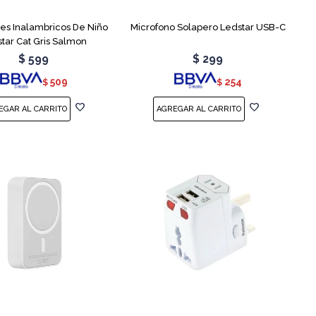
res Inalambricos De Niño
Microfono Solapero Ledstar USB-C
tar Cat Gris Salmon
$
599
$
299
509
254
$
$