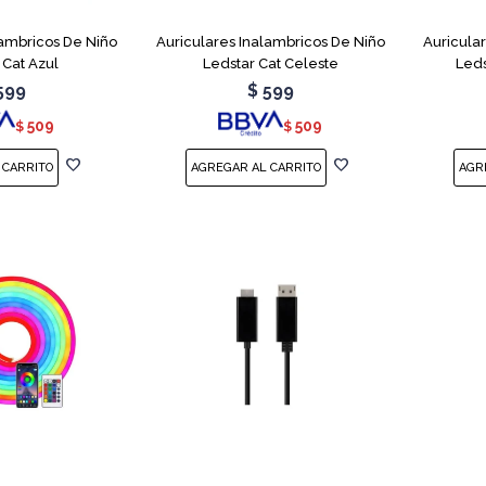
lambricos De Niño
Auriculares Inalambricos De Niño
Auricula
 Cat Azul
Ledstar Cat Celeste
Leds
599
$
599
509
509
$
$