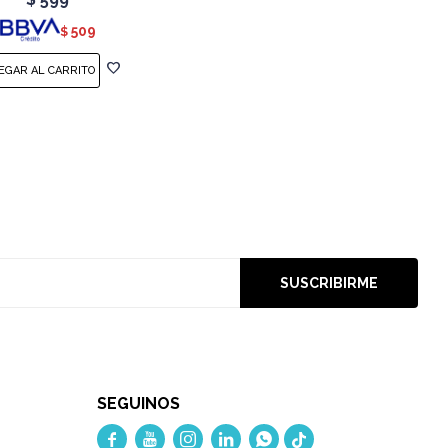
509
$
SUSCRIBIRME
SEGUINOS




