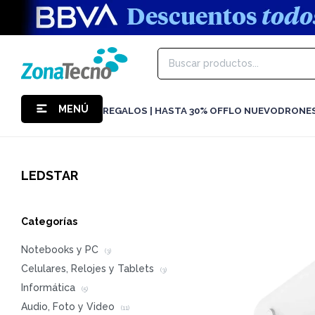
MENÚ
REGALOS | HASTA 30% OFF
LO NUEVO
DRONE
LEDSTAR
Categorías
Notebooks y PC
(3)
Celulares, Relojes y Tablets
(3)
Informática
(5)
Audio, Foto y Video
(11)