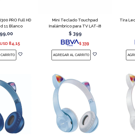
PJ300 PRO Full HD
Mini Teclado Touchpad
Tira Le
id 11 Blanco
Inalámbrico para TV LAT-i8
99,00
$
399
84,15
339
USD
$