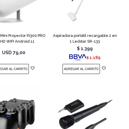
ini Proyector PJ300 PRO
Aspiradora portátil recargable 2 en
l HD WIFI Android 11
1 Ledstar SR-133
$
1.399
USD
79,00
1.189
$