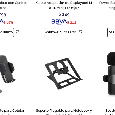
ible con Control 5
Cable Adaptador de Displayport M
Power Ba
tros
a HDMI M TQ-6307
Mag
799
$
249
679
212
$
$
to para Celular
Soporte Plegable para Notebook y
Set d