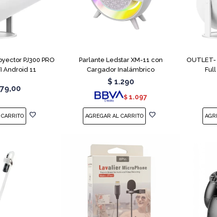
oyector PJ300 PRO
Parlante Ledstar XM-11 con
OUTLET- M
I Android 11
Cargador Inalámbrico
Ful
$
1.290
79,00
1.097
$