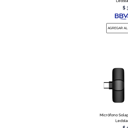
Ledsta
$
Micrófono Sola
Ledsta
$