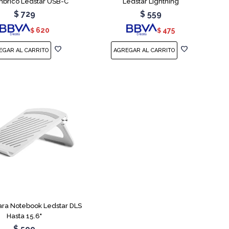
mbrico Ledstar USB-C
Ledstar Lightning
$
729
$
559
620
475
$
$
ara Notebook Ledstar DLS
Hasta 15.6"
$
599