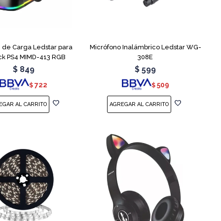
n de Carga Ledstar para
Micrófono Inalámbrico Ledstar WG-
ick PS4 MIMD-413 RGB
308E
$
849
$
599
722
509
$
$