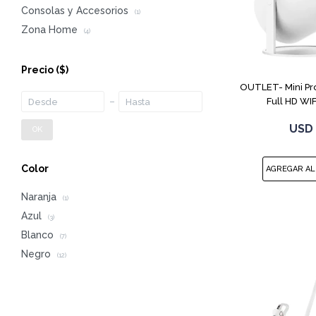
Consolas y Accesorios
(1)
Zona Home
(4)
Precio
($)
OUTLET- Mini Pr
Full HD WIF
USD
OK
Color
Naranja
(1)
Azul
(3)
Blanco
(7)
Negro
(12)