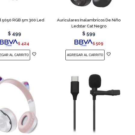
d 5050 RGB 5m 300 Led
Auriculares Inalambricos De Niño
Ledstar Cat Negro
$
499
$
599
424
509
$
$