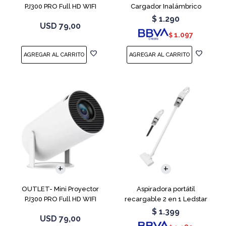
PJ300 PRO Full HD WIFI
Cargador Inalámbrico
Android 11
$
1.290
USD
79,00
1.097
$
OUTLET- Mini Proyector
Aspiradora portátil
PJ300 PRO Full HD WIFI
recargable 2 en 1 Ledstar
Android 11
SR-133
$
1.399
USD
79,00