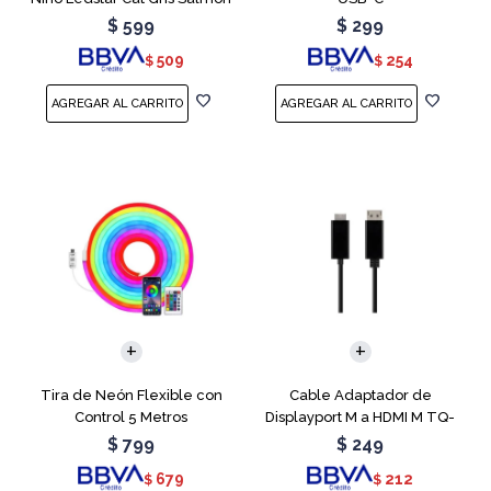
$
599
$
299
509
254
$
$
Tira de Neón Flexible con
Cable Adaptador de
Control 5 Metros
Displayport M a HDMI M TQ-
6307
$
799
$
249
679
212
$
$