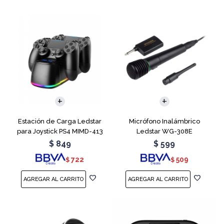
Estación de Carga Ledstar
Micrófono Inalámbrico
para Joystick PS4 MIMD-413
Ledstar WG-308E
RGB
$
849
$
599
722
509
$
$