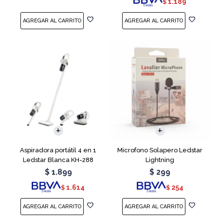
1.189
$
Aspiradora portátil 4 en 1
Microfono Solapero Ledstar
Ledstar Blanca KH-288
Lightning
$
1.899
$
299
1.614
254
$
$