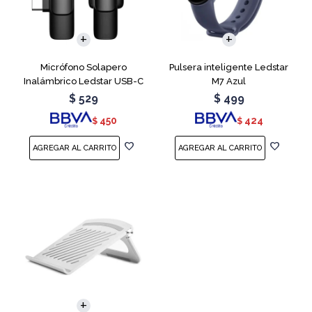
Micrófono Solapero
Pulsera inteligente Ledstar
Inalámbrico Ledstar USB-C
M7 Azul
$
529
$
499
450
424
$
$