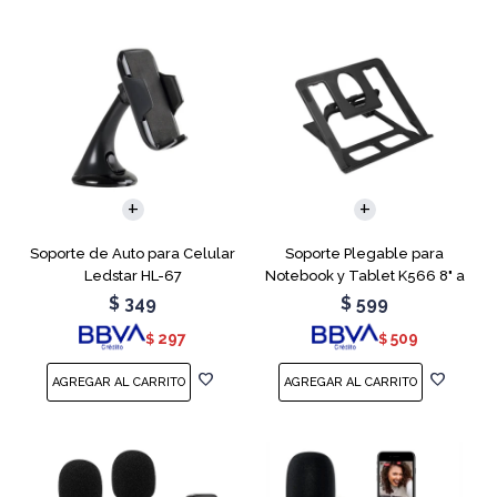
Soporte de Auto para Celular
Soporte Plegable para
Ledstar HL-67
Notebook y Tablet K566 8" a
15.6"
$
349
$
599
297
509
$
$