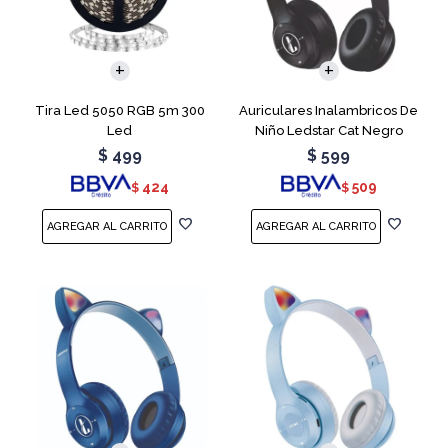
Tira Led 5050 RGB 5m 300
Auriculares Inalambricos De
Led
Niño Ledstar Cat Negro
$
499
$
599
424
509
$
$