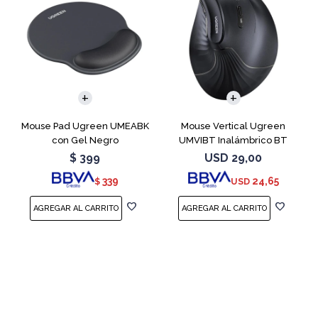
Mouse Pad Ugreen UMEABK
Mouse Vertical Ugreen
con Gel Negro
UMVIBT Inalámbrico BT
$
399
USD
29,00
339
24,65
$
USD