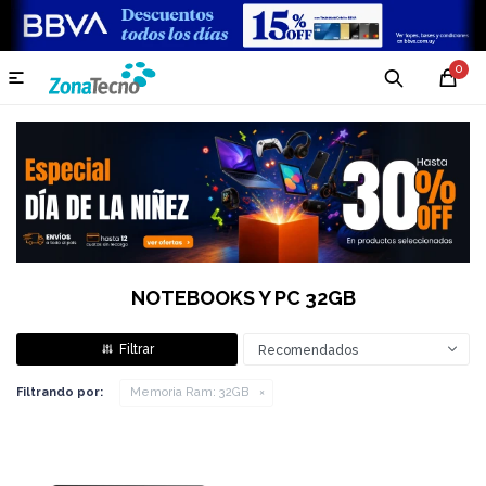
0

NOTEBOOKS Y PC 32GB
Recomendados
Filtrando por:
Memoria Ram:
32GB