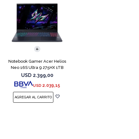
COMPARAR
Notebook Gamer Acer Helios
Neo 16S Ultra 9 275HX 1TB
5060
USD
2.399,00
2.039,15
USD