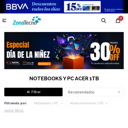
0

NOTEBOOKS Y PC ACER 1TB
Recomendados
Filtrando por:
Notebooks y PC
Almacenamiento:
1TB
Quitar filtros