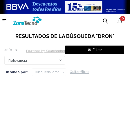
0

RESULTADOS DE LA BÚSQUEDA "
DRON
"
artículos
Powered by Searchmind
Relevancia
Quitar filtros
Filtrando por:
Búsqueda:
dron