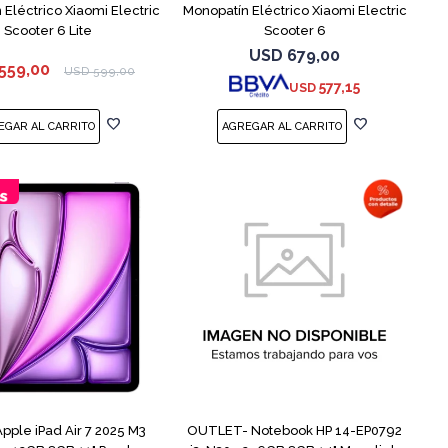
Eléctrico Xiaomi Electric
Monopatín Eléctrico Xiaomi Electric
Scooter 6 Lite
Scooter 6
USD
679,00
559,00
USD
599,00
577,15
USD
COMPARAR
Apple iPad Air 7 2025 M3
OUTLET- Notebook HP 14-EP0792