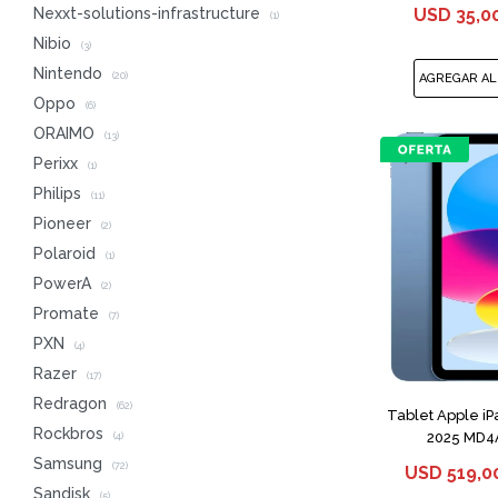
USD
35,0
Nexxt-solutions-infrastructure
(1)
Nibio
(3)
Nintendo
(20)
Oppo
(6)
ORAIMO
(13)
Perixx
(1)
Philips
(11)
Pioneer
(2)
Polaroid
(1)
PowerA
(2)
Promate
(7)
PXN
(4)
Razer
(17)
Redragon
(62)
Tablet Apple i
Rockbros
2025 MD4A
(4)
Samsung
(72)
USD
519,0
Sandisk
(5)