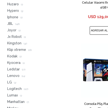
Celular Xiaomi 
Huzaro
(1)
4GB 
Hyperx
(5)
USD
129,0
Iphone
(2)
JBL
(146)
Joyor
(2)
Jx Robot
(1)
Kingston
(32)
Klip xtreme
(26)
Kodak
(2)
Kyocera
(1)
Ledstar
(27)
Lenovo
(24)
LG
(4)
Logitech
(107)
Lumax
(1)
Manhattan
(7)
Consola PS5 Play