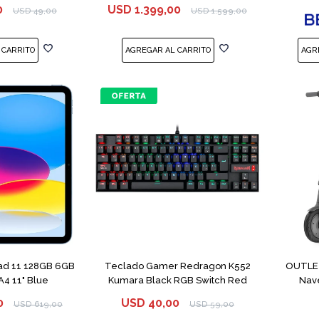
0
USD
1.399,00
USD
49,00
USD
1.599,00
Pad 11 128GB 6GB
Teclado Gamer Redragon K552
OUTLET
4 11" Blue
Kumara Black RGB Switch Red
Nav
0
USD
40,00
USD
619,00
USD
59,00