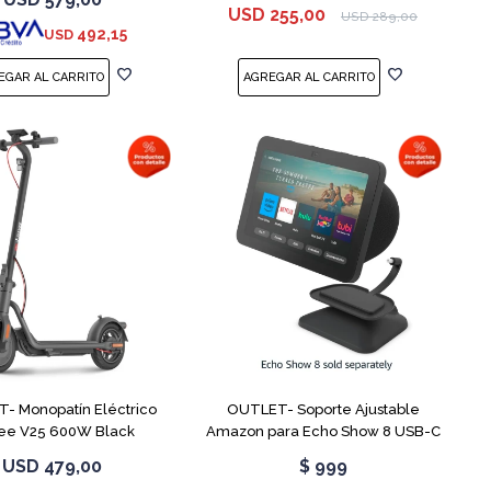
USD
255,00
USD
289,00
492,15
USD
- Monopatín Eléctrico
OUTLET- Soporte Ajustable
ee V25 600W Black
Amazon para Echo Show 8 USB-C
USD
479,00
$
999