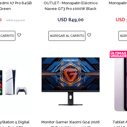
Redmi A7 Pro 64GB
OUTLET- Monopatín Eléctrico
Monopatín 
Green
Navee GT3 Pro 1000W Black
0
USD
849,00
USD
USD
139,00
Station 5 Digital
Monitor Gamer Xiaomi G24i 2026
Tablet 