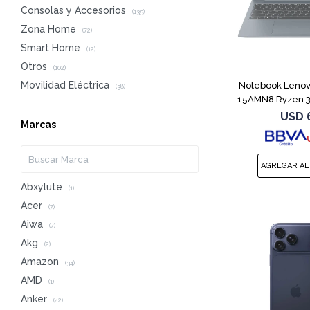
Consolas y Accesorios
(135)
Zona Home
(72)
Smart Home
(12)
Otros
(102)
Movilidad Eléctrica
Notebook Lenov
(38)
15AMN8 Ryzen 3
USD
Marcas
Abxylute
(1)
Acer
(7)
Aiwa
(7)
Akg
(2)
Amazon
(34)
AMD
(1)
Anker
(42)