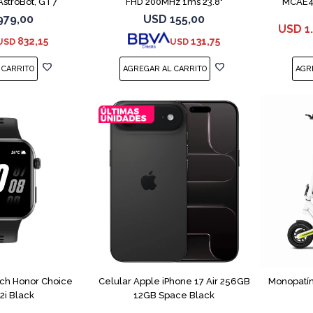
AstroBot, GT7
FHD 200MHz 1ms 23.8"
MCAE4 
979,00
USD
155,00
USD
1
832,15
131,75
USD
USD
COMPARAR
ch Honor Choice
Celular Apple iPhone 17 Air 256GB
Monopatín
2i Black
12GB Space Black