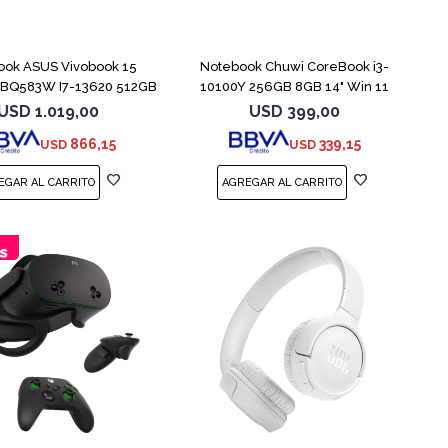
COMPARAR
COMPARAR
ook ASUS Vivobook 15
Notebook Chuwi CoreBook i3-
BQ583W I7-13620 512GB
10100Y 256GB 8GB 14" Win 11
16GB
USD
1.019,00
USD
399,00
866,15
339,15
USD
USD