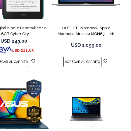
COMPARAR
gital Kindle Paperwhite 12
OUTLET- Notebook Apple
16GB Cyber City
Macbook Air 2020 MGN63LL M1
256GB 8GB
USD
249,00
USD
1.099,00
211,65
USD