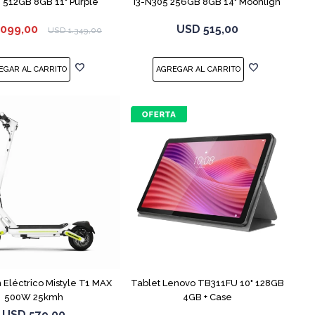
512GB 8GB 11" Purple
i3-N305 256GB 8GB 14" Moonligh
.099,00
USD
515,00
USD
1.349,00
 Eléctrico Mistyle T1 MAX
Tablet Lenovo TB311FU 10" 128GB
500W 25kmh
4GB + Case
USD
579,00