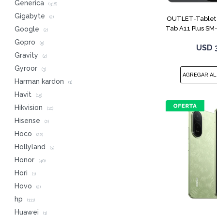
Generica
(318)
Gigabyte
(2)
OUTLET-Tablet
Tab A11 Plus SM
Google
(2)
Gopro
(5)
USD
Gravity
(2)
Gyroor
(3)
Harman kardon
(1)
Havit
(15)
Hikvision
(10)
Hisense
(2)
Hoco
(22)
Hollyland
(3)
Honor
(40)
Hori
(1)
Hovo
(2)
hp
(111)
Huawei
(1)