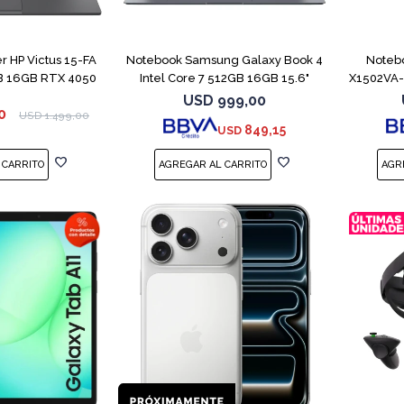
COMPARAR
COMPARAR
 HP Victus 15-FA
Notebook Samsung Galaxy Book 4
Noteb
B 16GB RTX 4050
Intel Core 7 512GB 16GB 15.6"
X1502VA-
USD
999,00
0
USD
1.499,00
849,15
USD
COMPARAR