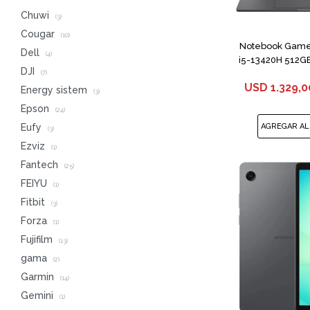
Chuwi
(3)
Cougar
(10)
Notebook Gamer
Dell
(4)
i5-13420H 512G
DJI
(7)
USD
1.329,0
Energy sistem
(3)
Epson
(24)
Eufy
(3)
Ezviz
(1)
Fantech
(25)
FEIYU
(1)
Fitbit
(3)
Forza
(1)
Fujifilm
(13)
gama
(2)
Garmin
(14)
Gemini
(1)