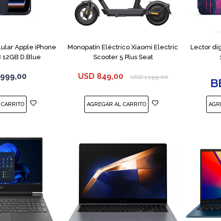
COMPARAR
lular Apple iPhone
Monopatín Eléctrico Xiaomi Electric
Lector di
B 12GB D.Blue
Scooter 5 Plus Seat
.999,00
USD
849,00
USD
1.199,00