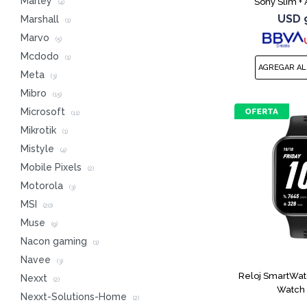
Marley
Sony Slim + 
(4)
USD
Marshall
(1)
Marvo
(5)
Mcdodo
(1)
Meta
(3)
Mibro
(15)
Microsoft
(11)
Mikrotik
(1)
Mistyle
(4)
Mobile Pixels
(2)
Motorola
(3)
MSI
(20)
Muse
(9)
Nacon gaming
(1)
Navee
(3)
Reloj SmartWat
Nexxt
(2)
Watch 
Nexxt-Solutions-Home
(2)