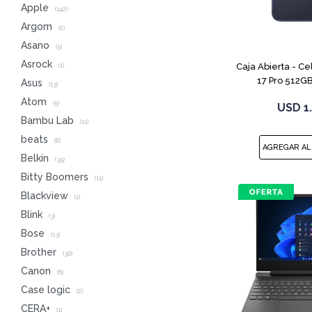
Apple
(142)
Argom
(2)
Asano
(5)
Asrock
Caja Abierta - Ce
(1)
17 Pro 512G
Asus
(13)
Atom
(5)
USD
1
Bambu Lab
(11)
beats
(8)
Belkin
(39)
Bitty Boomers
(11)
Blackview
(1)
Blink
(3)
Bose
(13)
Brother
(30)
Canon
(6)
Case logic
(2)
CERA+
(1)