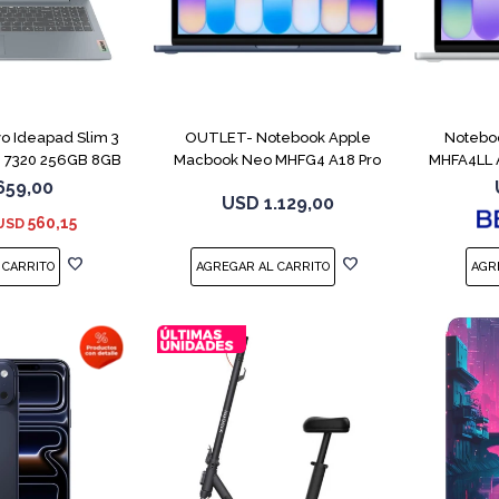
COMPARAR
COMPARAR
o Ideapad Slim 3
OUTLET- Notebook Apple
Notebo
 7320 256GB 8GB
Macbook Neo MHFG4 A18 Pro
MHFA4LL A
512GB 8GB
659,00
USD
1.129,00
560,15
USD