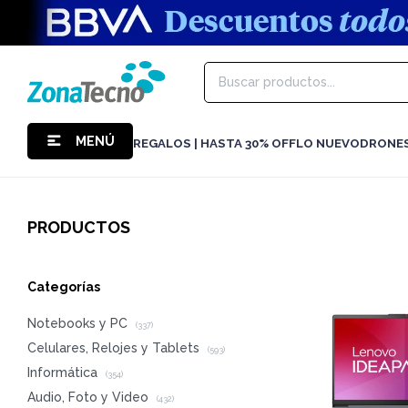
MENÚ
REGALOS | HASTA 30% OFF
LO NUEVO
DRONE
PRODUCTOS
Categorías
Notebooks y PC
(337)
Celulares, Relojes y Tablets
(593)
Informática
(354)
Audio, Foto y Video
(432)