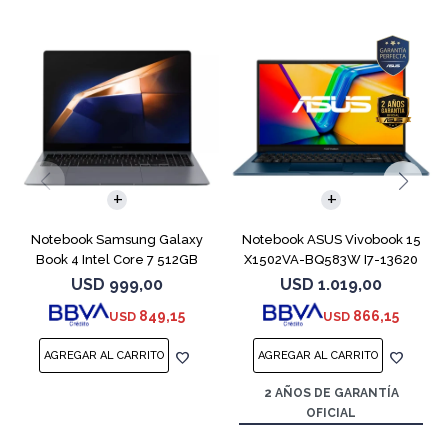
COMPARAR
COMPARAR
Notebook Samsung Galaxy
Notebook ASUS Vivobook 15
Book 4 Intel Core 7 512GB
X1502VA-BQ583W I7-13620
16GB 15.6"
512GB 16GB
USD
999,00
USD
1.019,00
849,15
866,15
USD
USD
2 AÑOS DE GARANTÍA
OFICIAL