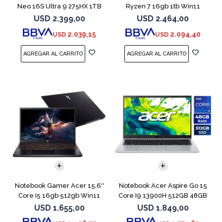
Neo 16S Ultra 9 275HX 1TB
Ryzen 7 16gb 1tb Win11
5060
Rtx5070
USD
2.399,00
USD
2.464,00
2.039,15
2.094,40
USD
USD
COMPARAR
COMPARAR
Notebook Gamer Acer 15,6''
Notebook Acer Aspire Go 15
Core I5 16gb 512gb Win11
Core I9 13900H 512GB 48GB
Rtx5050
15.6"
USD
1.655,00
USD
1.849,00