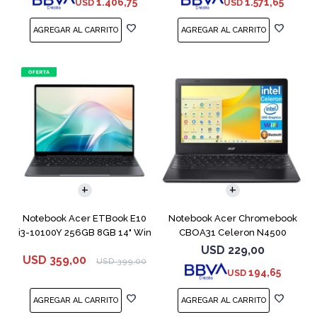
1.406,75
1.571,65
USD
USD
COMPARAR
COMPARAR
Notebook Acer ETBook E10
Notebook Acer Chromebook
i3-10100Y 256GB 8GB 14" Win
CBOA31 Celeron N4500
11
64GB 4GB 11.6"
USD
229,00
USD
359,00
USD
399,00
194,65
USD