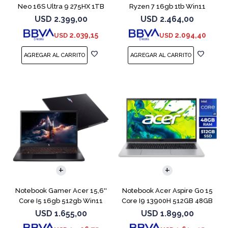
Neo 16S Ultra 9 275HX 1TB
Ryzen 7 16gb 1tb Win11
5060
Rtx5070
USD
2.399,00
USD
2.464,00
2.039,15
2.094,40
USD
USD
COMPARAR
COMPARAR
Notebook Gamer Acer 15,6''
Notebook Acer Aspire Go 15
Core I5 16gb 512gb Win11
Core I9 13900H 512GB 48GB
Rtx5050
15.6"
USD
1.655,00
USD
1.899,00