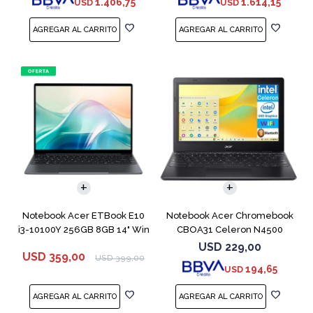
1.406,75
1.614,15
USD
USD
COMPARAR
COMPARAR
Notebook Acer ETBook E10
Notebook Acer Chromebook
i3-10100Y 256GB 8GB 14" Win
CBOA31 Celeron N4500
11
64GB 4GB 11.6"
USD
229,00
USD
359,00
USD
399,00
194,65
USD