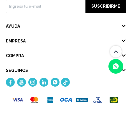
SUSCRIBIRME
AYUDA
EMPRESA
COMPRA
SEGUINOS





(0/4)