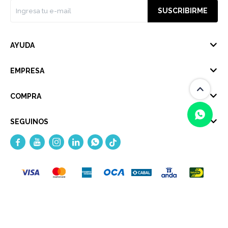
SUSCRIBIRME
AYUDA
EMPRESA
COMPRA
SEGUINOS





(0/4)