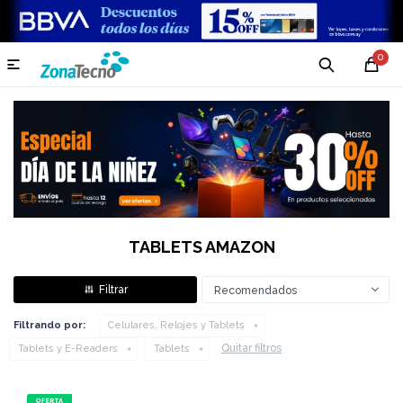
0

TABLETS AMAZON
Recomendados
Filtrando por:
Celulares, Relojes y Tablets
Quitar filtros
Tablets y E-Readers
Tablets