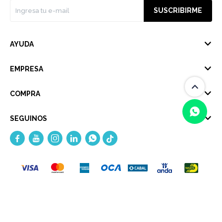
SUSCRIBIRME
AYUDA
EMPRESA
COMPRA
SEGUINOS





(0/4)