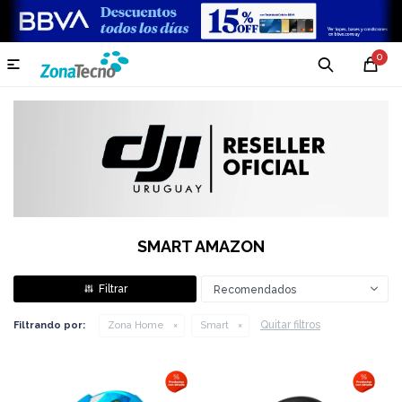
0

SMART AMAZON
Recomendados
Quitar filtros
Filtrando por:
Zona Home
Smart