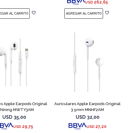
262,65
USD
es Apple Earpods Original
Auriculares Apple Earpods Original
ghtning MWTY3AM
3.5mm MNHF2AM
USD
35,00
USD
32,00
29,75
27,20
USD
USD