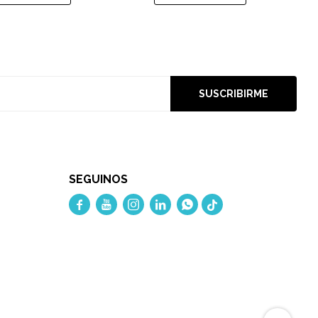
SUSCRIBIRME
SEGUINOS




