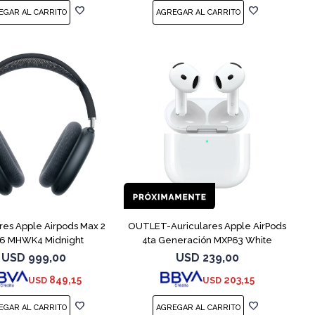
res Apple Airpods Max 2
OUTLET-Auriculares Apple AirPods
6 MHWK4 Midnight
4ta Generación MXP63 White
USD
999,00
USD
239,00
849,15
203,15
USD
USD