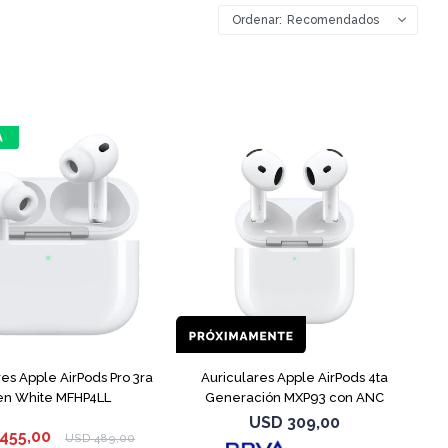
Recomendados
res Apple AirPods Pro 3ra
Auriculares Apple AirPods 4ta
n White MFHP4LL
Generación MXP93 con ANC
USD
309,00
455,00
USD
489,00