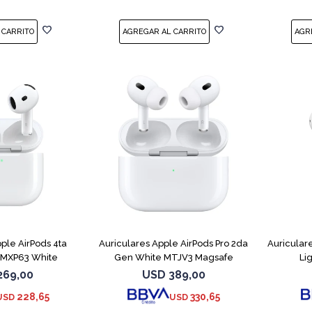
ple AirPods 4ta
Auriculares Apple AirPods Pro 2da
Auricular
 MXP63 White
Gen White MTJV3 Magsafe
Li
269,00
USD
389,00
228,65
330,65
USD
USD