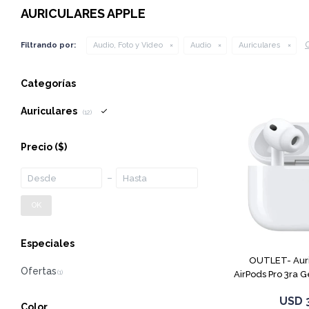
AURICULARES APPLE
Q
Filtrando por:
Audio, Foto y Video
Audio
Auriculares
Categorías
Auriculares
(12)
Precio
($)
OK
Especiales
OUTLET- Auri
AirPods Pro 3ra 
USD
Color