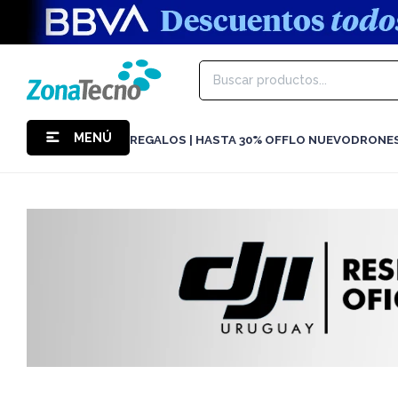
MENÚ
REGALOS | HASTA 30% OFF
LO NUEVO
DRONE