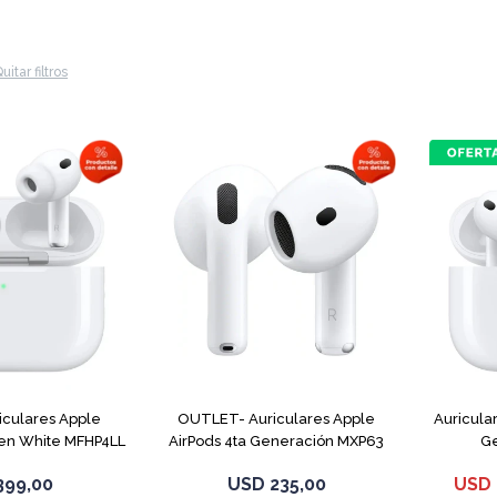
uitar filtros
culares Apple
OUTLET- Auriculares Apple
Auricula
Gen White MFHP4LL
AirPods 4ta Generación MXP63
Ge
White
399,00
USD
235,00
USD