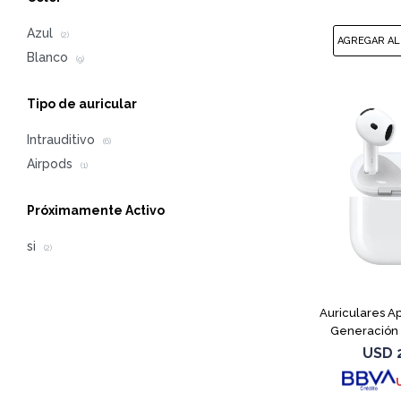
Azul
(2)
Blanco
(9)
Tipo de auricular
Intrauditivo
(6)
Airpods
(1)
Próximamente Activo
si
(2)
Auriculares Ap
Generación
USD