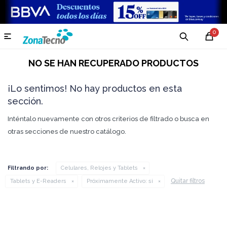
0

NO SE HAN RECUPERADO PRODUCTOS
¡Lo sentimos! No hay productos en esta
sección.
Inténtalo nuevamente con otros criterios de filtrado o busca en
otras secciones de nuestro catálogo.
Filtrando por:
Celulares, Relojes y Tablets
Quitar filtros
Tablets y E-Readers
Próximamente Activo:
si