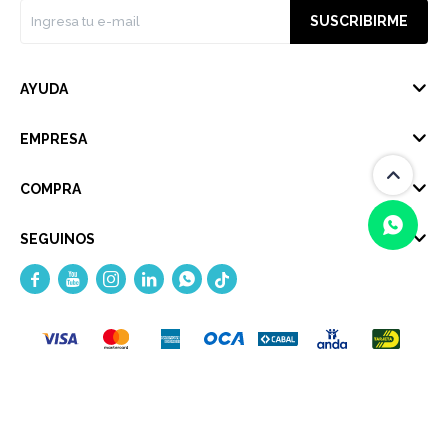
SUSCRIBIRME
AYUDA
EMPRESA
COMPRA
SEGUINOS





(0/4)