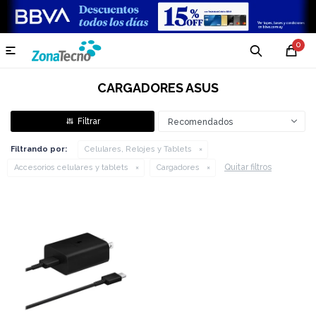
0

CARGADORES ASUS
Recomendados
Filtrando por:
Celulares, Relojes y Tablets
Quitar filtros
Accesorios celulares y tablets
Cargadores