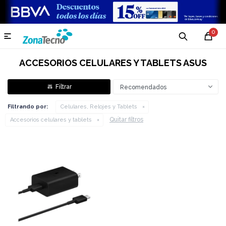
0

ACCESORIOS CELULARES Y TABLETS ASUS
Recomendados
Filtrando por:
Celulares, Relojes y Tablets
Quitar filtros
Accesorios celulares y tablets