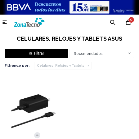
0

CELULARES, RELOJES Y TABLETS ASUS
Recomendados
Filtrando por:
Celulares, Relojes y Tablets