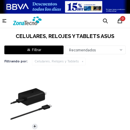
0

CELULARES, RELOJES Y TABLETS ASUS
Recomendados
Filtrando por:
Celulares, Relojes y Tablets