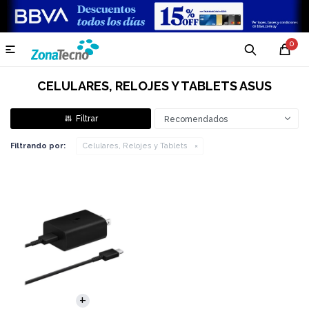
0

CELULARES, RELOJES Y TABLETS ASUS
Recomendados
Filtrando por:
Celulares, Relojes y Tablets