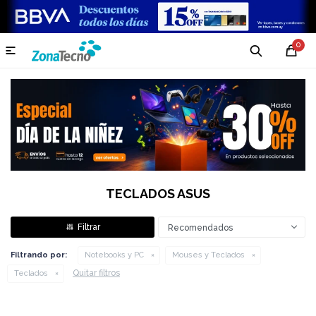
0

TECLADOS ASUS
Recomendados
Filtrando por:
Notebooks y PC
Mouses y Teclados
Quitar filtros
Teclados