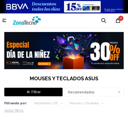
0

MOUSES Y TECLADOS ASUS
Recomendados
Filtrando por:
Notebooks y PC
Mouses y Teclados
Quitar filtros