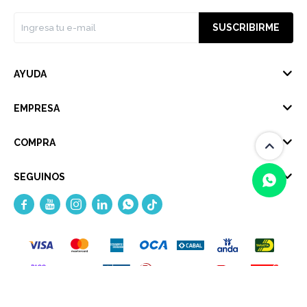
SUSCRIBIRME
AYUDA
EMPRESA
COMPRA
SEGUINOS





(0/4)